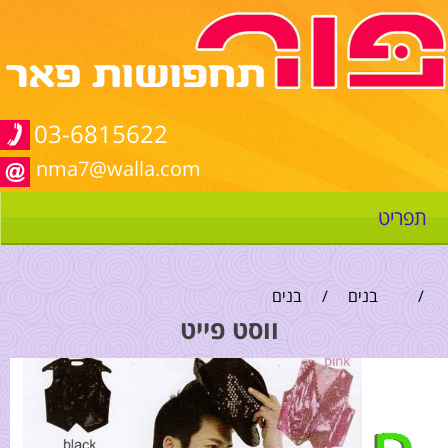
03-6815622
nma7@walla.com
תפריט
/
בנים
/
בנים
ווסט פייט