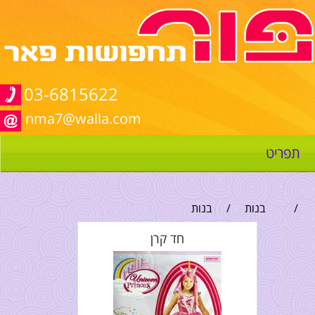
03-6815622
nma7@walla.com
תפריט
/
בנות
/
בנות
חד קרן