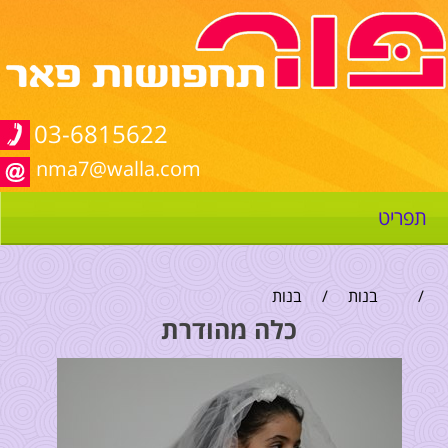
03-6815622
nma7@walla.com
תפריט
/
בנות
/
בנות
כלה מהודרת