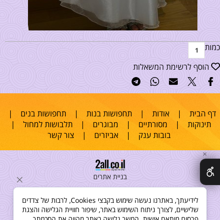
כמות
הוסף לרשימת המשאלות
דף הבית
|
אודות
|
תחפושות בנות
|
תחפושות בנים
|
תינוקות
|
מסורתיים
|
מבוגרים
|
תלבושות למחול
|
בובות ענק
|
אביזרים
|
צור קשר
✕
בניית אתרים
לידיעתך, באתרנו נעשה שימוש בקבצי Cookies, לרבות של צדדים
שלישיים, לצורך ניתוח השימוש באתר, שיפור חוויית הגלישה והצגת
פרסום מותאם אישית. המשך גלישה באתר מהווה את הסכמתך