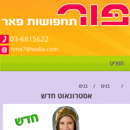
03-6815622
nma7@walla.com
תפריט
/
בנים
/
בנים
אסטרונאוט חדש