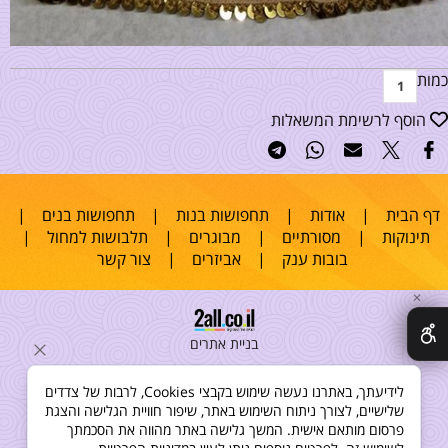
כמות
הוסף לרשימת המשאלות
דף הבית
|
אודות
|
תחפושות בנות
|
תחפושות בנים
|
תינוקות
|
מסורתיים
|
מבוגרים
|
תלבושות למחול
|
בובות ענק
|
אביזרים
|
צור קשר
✕
בניית אתרים
לידיעתך, באתרנו נעשה שימוש בקבצי Cookies, לרבות של צדדים
שלישיים, לצורך ניתוח השימוש באתר, שיפור חוויית הגלישה והצגת
פרסום מותאם אישית. המשך גלישה באתר מהווה את הסכמתך