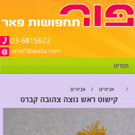
03-6815622
nma7@walla.com
תפריט
/
אביזרים
/
אביזרים
קישוט ראש נוצה צהובה קברט