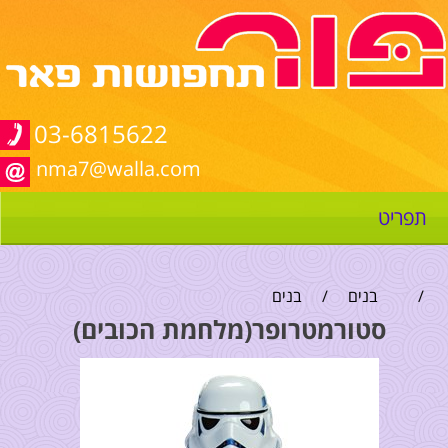
03-6815622
nma7@walla.com
תפריט
/
בנים
/
בנים
סטורמטרופר(מלחמת הכובים)