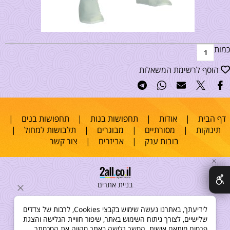
כמות
הוסף לרשימת המשאלות
דף הבית
|
אודות
|
תחפושות בנות
|
תחפושות בנים
|
תינוקות
|
מסורתיים
|
מבוגרים
|
תלבושות למחול
|
בובות ענק
|
אביזרים
|
צור קשר
✕
בניית אתרים
לידיעתך, באתרנו נעשה שימוש בקבצי Cookies, לרבות של צדדים
שלישיים, לצורך ניתוח השימוש באתר, שיפור חוויית הגלישה והצגת
פרסום מותאם אישית. המשך גלישה באתר מהווה את הסכמתך