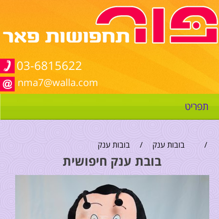
03-6815622
nma7@walla.com
תפריט
/
בובות ענק
/
בובות ענק
בובת ענק חיפושית