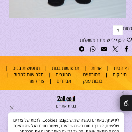
כמות
הוסף לרשימת המשאלות
דף הבית
|
אודות
|
תחפושות בנות
|
תחפושות בנים
|
תינוקות
|
מסורתיים
|
מבוגרים
|
תלבושות למחול
|
בובות ענק
|
אביזרים
|
צור קשר
✕
בניית אתרים
לידיעתך, באתרנו נעשה שימוש בקבצי Cookies, לרבות של צדדים
שלישיים, לצורך ניתוח השימוש באתר, שיפור חוויית הגלישה והצגת
פרסום מותאם אישית. המשך גלישה באתר מהווה את הסכמתך