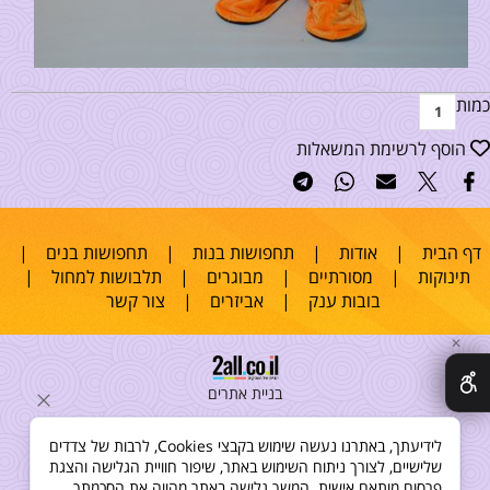
כמות
הוסף לרשימת המשאלות
דף הבית
|
אודות
|
תחפושות בנות
|
תחפושות בנים
|
תינוקות
|
מסורתיים
|
מבוגרים
|
תלבושות למחול
|
בובות ענק
|
אביזרים
|
צור קשר
✕
בניית אתרים
לידיעתך, באתרנו נעשה שימוש בקבצי Cookies, לרבות של צדדים
שלישיים, לצורך ניתוח השימוש באתר, שיפור חוויית הגלישה והצגת
פרסום מותאם אישית. המשך גלישה באתר מהווה את הסכמתך