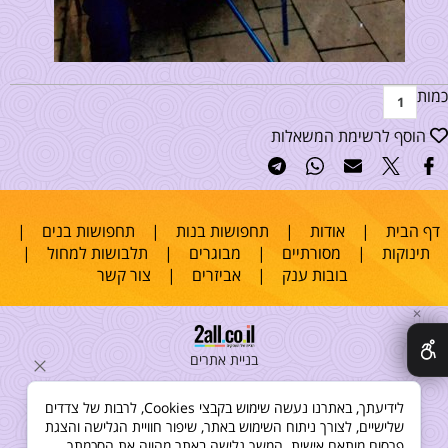
כמות
הוסף לרשימת המשאלות
דף הבית
|
אודות
|
תחפושות בנות
|
תחפושות בנים
|
תינוקות
|
מסורתיים
|
מבוגרים
|
תלבושות למחול
|
בובות ענק
|
אביזרים
|
צור קשר
✕
בניית אתרים
לידיעתך, באתרנו נעשה שימוש בקבצי Cookies, לרבות של צדדים
שלישיים, לצורך ניתוח השימוש באתר, שיפור חוויית הגלישה והצגת
פרסום מותאם אישית. המשך גלישה באתר מהווה את הסכמתך