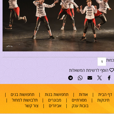
כמות
הוסף לרשימת המשאלות
דף הבית
|
אודות
|
תחפושות בנות
|
תחפושות בנים
|
תינוקות
|
מסורתיים
|
מבוגרים
|
תלבושות למחול
|
בובות ענק
|
אביזרים
|
צור קשר