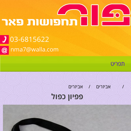
03-6815622
nma7@walla.com
תפריט
/
אביזרים
/
אביזרים
פפיון כפול