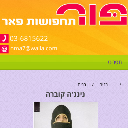
03-6815622
nma7@walla.com
תפריט
/
בנים
/
בנים
נינג'ה קוברה