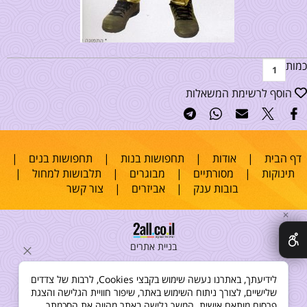
כמות
הוסף לרשימת המשאלות
דף הבית
|
אודות
|
תחפושות בנות
|
תחפושות בנים
|
תינוקות
|
מסורתיים
|
מבוגרים
|
תלבושות למחול
|
בובות ענק
|
אביזרים
|
צור קשר
✕
בניית אתרים
לידיעתך, באתרנו נעשה שימוש בקבצי Cookies, לרבות של צדדים
שלישיים, לצורך ניתוח השימוש באתר, שיפור חוויית הגלישה והצגת
פרסום מותאם אישית. המשך גלישה באתר מהווה את הסכמתך