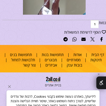
כמות
הוסף לרשימת המשאלות
דף הבית
|
אודות
|
תחפושות בנות
|
תחפושות בנים
|
תינוקות
|
מסורתיים
|
מבוגרים
|
תלבושות למחול
|
בובות ענק
|
אביזרים
|
צור קשר
✕
בניית אתרים
לידיעתך, באתרנו נעשה שימוש בקבצי Cookies, לרבות של צדדים
שלישיים, לצורך ניתוח השימוש באתר, שיפור חוויית הגלישה והצגת
פרסום מותאם אישית. המשך גלישה באתר מהווה את הסכמתך