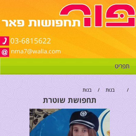
03-6815622
nma7@walla.com
תפריט
/
בנות
/
בנות
תחפושת שוטרת