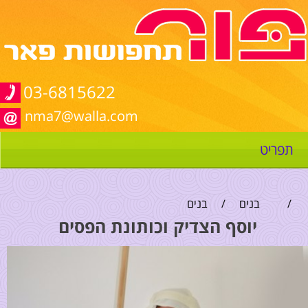
03-6815622
nma7@walla.com
תפריט
/
בנים
/
בנים
יוסף הצדיק וכותונת הפסים