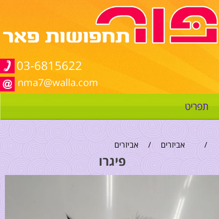
03-6815622
nma7@walla.com
תפריט
/
אביזרים
/
אביזרים
פיגרו