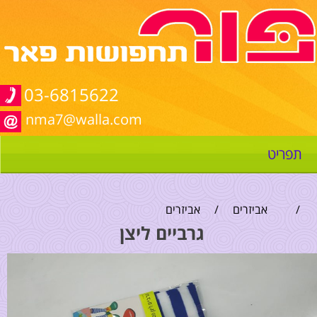
03-6815622
nma7@walla.com
תפריט
/
אביזרים
/
אביזרים
גרביים ליצן