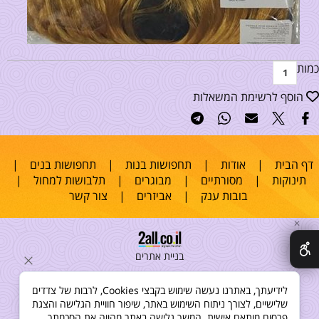
כמות
הוסף לרשימת המשאלות
דף הבית
|
אודות
|
תחפושות בנות
|
תחפושות בנים
|
תינוקות
|
מסורתיים
|
מבוגרים
|
תלבושות למחול
|
בובות ענק
|
אביזרים
|
צור קשר
✕
בניית אתרים
לידיעתך, באתרנו נעשה שימוש בקבצי Cookies, לרבות של צדדים
שלישיים, לצורך ניתוח השימוש באתר, שיפור חוויית הגלישה והצגת
פרסום מותאם אישית. המשך גלישה באתר מהווה את הסכמתך