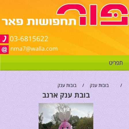
03-6815622
nma7@walla.com
תפריט
/
בובות ענק
/
בובות ענק
בובת ענק ארנב