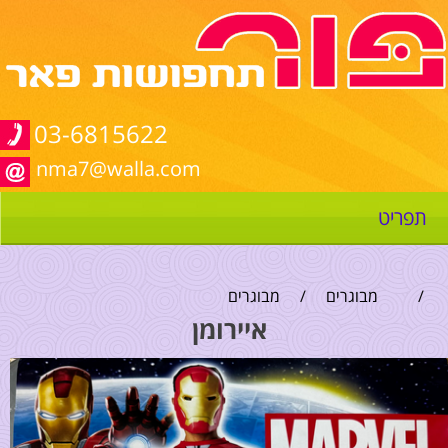
03-6815622
nma7@walla.com
תפריט
/
מבוגרים
/
מבוגרים
איירומן