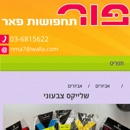
03-6815622
nma7@walla.com
תפריט
/
אביזרים
/
אביזרים
שלייקס צבעוני