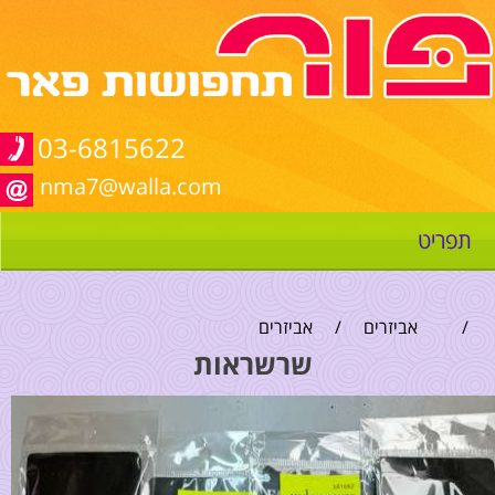
03-6815622
nma7@walla.com
תפריט
/
אביזרים
/
אביזרים
שרשראות