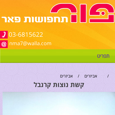
03-6815622
nma7@walla.com
תפריט
/
אביזרים
/
אביזרים
קשת נוצות קרנבל