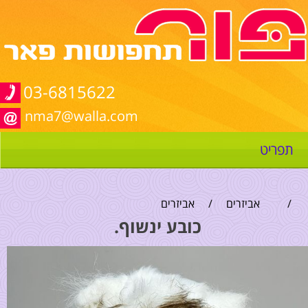
03-6815622
nma7@walla.com
תפריט
/
אביזרים
/
אביזרים
כובע ינשוף.