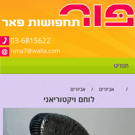
03-6815622
nma7@walla.com
תפריט
/
אביזרים
/
אביזרים
לוחם ויקטוריאני