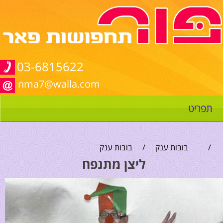
03-6815622
nma7@walla.com
תפריט
/
בובות ענק
/
בובות ענק
ליצן מתנפח