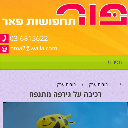
03-6815622
nma7@walla.com
תפריט
/
בובות ענק
/
בובות ענק
רכיבה על גירפה מתנפח