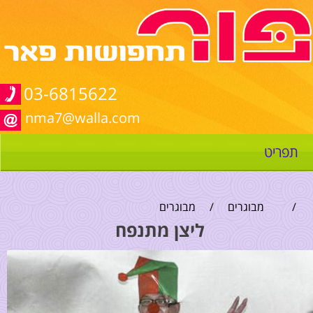
03-6815622
nma7@walla.com
תפריט
/
מבוגרים
/
מבוגרים
ליצן מתנפח