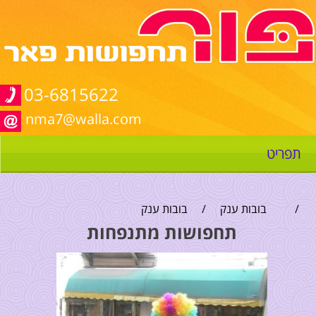
03-6815622
nma7@walla.com
תפריט
/
בובות ענק
/
בובות ענק
תחפושות מתנפחות