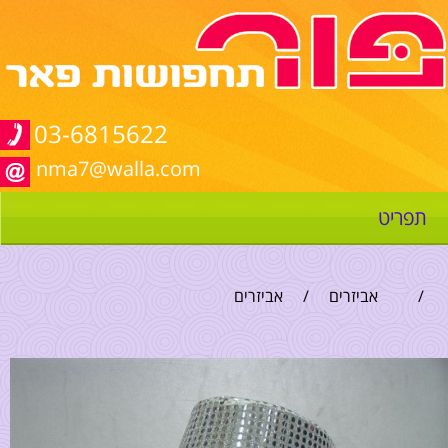
03-6815622
nma7@walla.com
תפריט
/
אביזרים
/
אביזרים