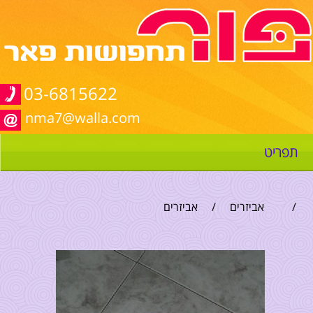
03-6815622
nma7@walla.com
תפריט
/
אביזרים
/
אביזרים