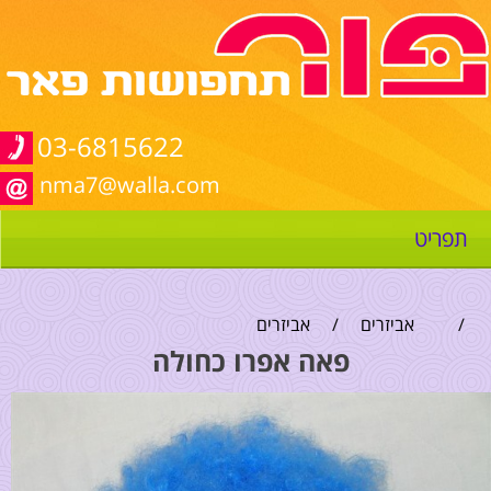
03-6815622
nma7@walla.com
תפריט
/
אביזרים
/
אביזרים
פאה אפרו כחולה