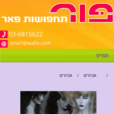
03-6815622
nma7@walla.com
תפריט
/
אביזרים
/
אביזרים