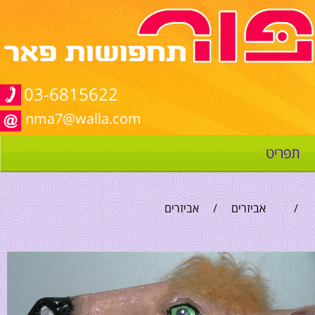
03-6815622
nma7@walla.com
תפריט
/
אביזרים
/
אביזרים