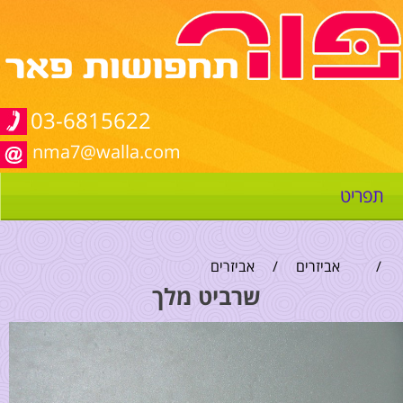
03-6815622
nma7@walla.com
תפריט
/
אביזרים
/
אביזרים
שרביט מלך