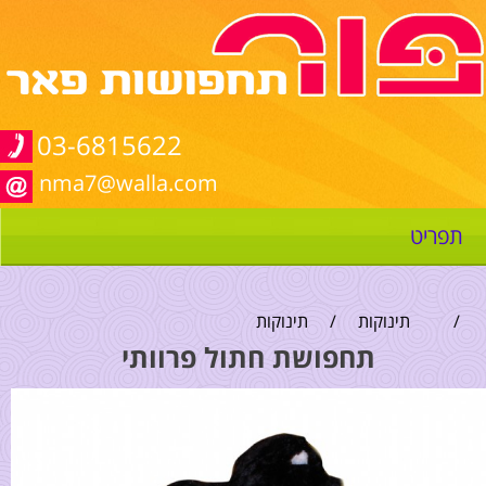
03-6815622
nma7@walla.com
תפריט
/
תינוקות
/
תינוקות
תחפושת חתול פרוותי