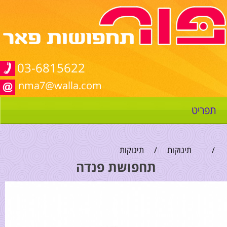
03-6815622
nma7@walla.com
תפריט
/
תינוקות
/
תינוקות
תחפושת פנדה