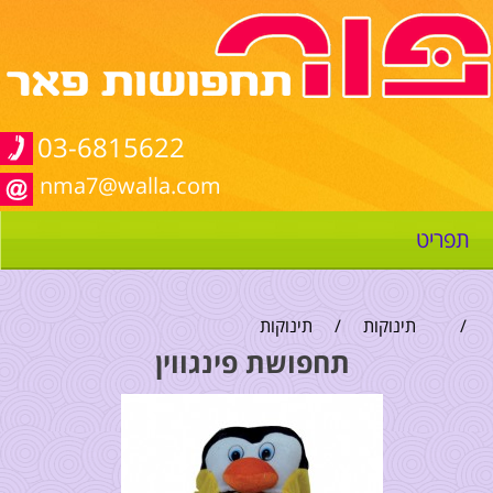
03-6815622
nma7@walla.com
תפריט
/
תינוקות
/
תינוקות
תחפושת פינגווין