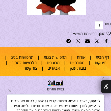
כמות
הוסף לרשימת המשאלות
דף הבית
|
אודות
|
תחפושות בנות
|
תחפושות בנים
|
תינוקות
|
מסורתיים
|
מבוגרים
|
תלבושות למחול
|
בובות ענק
|
אביזרים
|
צור קשר
✕
בניית אתרים
לידיעתך, באתרנו נעשה שימוש בקבצי Cookies, לרבות של צדדים
שלישיים, לצורך ניתוח השימוש באתר, שיפור חוויית הגלישה והצגת
פרסום מותאם אישית. המשך גלישה באתר מהווה את הסכמתך