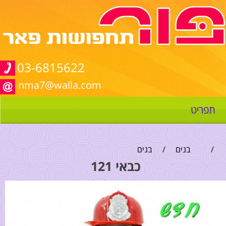
03-6815622
nma7@walla.com
תפריט
/
בנים
/
בנים
כבאי 121