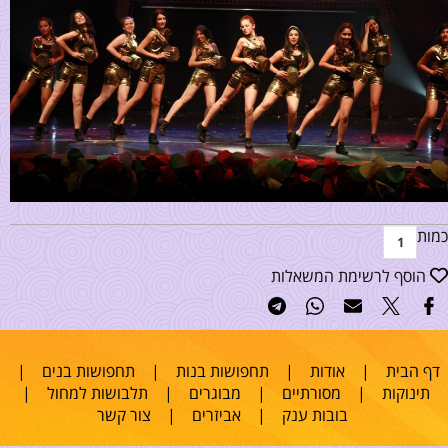
כמות
הוסף לרשימת המשאלות
דף הבית
|
אודות
|
תחפושות בנות
|
תחפושות בנים
|
תינוקות
|
מסורתיים
|
מבוגרים
|
תלבושות למחול
|
בובות ענק
|
אביזרים
|
צור קשר