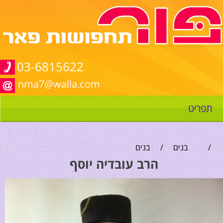
03-6815622
nma7@walla.com
תפריט
/
בנים
/
בנים
הרב עובדיה יוסף