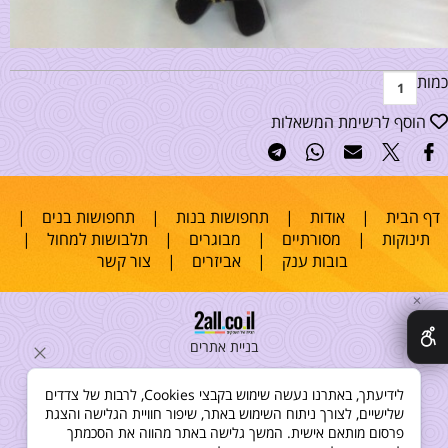
כמות
הוסף לרשימת המשאלות
דף הבית
|
אודות
|
תחפושות בנות
|
תחפושות בנים
|
תינוקות
|
מסורתיים
|
מבוגרים
|
תלבושות למחול
|
בובות ענק
|
אביזרים
|
צור קשר
✕
בניית אתרים
לידיעתך, באתרנו נעשה שימוש בקבצי Cookies, לרבות של צדדים
שלישיים, לצורך ניתוח השימוש באתר, שיפור חוויית הגלישה והצגת
פרסום מותאם אישית. המשך גלישה באתר מהווה את הסכמתך