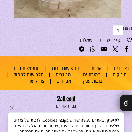
כמות
הוסף לרשימת המשאלות
דף הבית
|
אודות
|
תחפושות בנות
|
תחפושות בנים
|
תינוקות
|
מסורתיים
|
מבוגרים
|
תלבושות למחול
|
בובות ענק
|
אביזרים
|
צור קשר
✕
בניית אתרים
לידיעתך, באתרנו נעשה שימוש בקבצי Cookies, לרבות של צדדים
שלישיים, לצורך ניתוח השימוש באתר, שיפור חוויית הגלישה והצגת
פרסום מותאם אישית. המשך גלישה באתר מהווה את הסכמתך