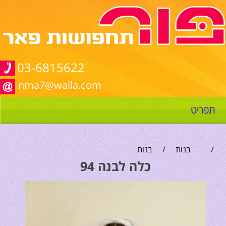
03-6815622
nma7@walla.com
תפריט
/
בנות
/
בנות
כלה לבנה 94