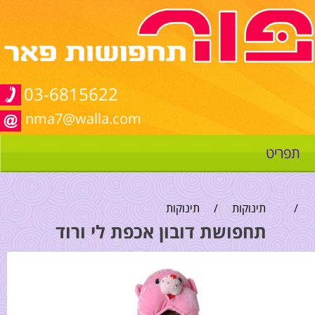
03-6815622
nma7@walla.com
תפריט
/
תינוקות
/
תינוקות
תחפושת דובון אכפת לי ורוד