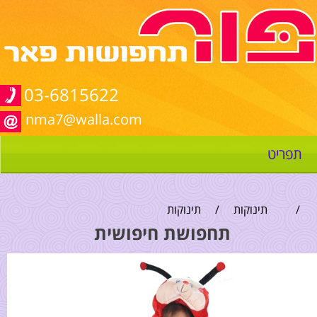
03-6815622
nma7@walla.com
תפריט
/
תינוקות
/
תינוקות
תחפושת חיפושית