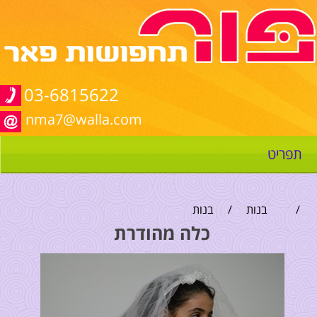
03-6815622
nma7@walla.com
תפריט
/
בנות
/
בנות
כלה מהודרת