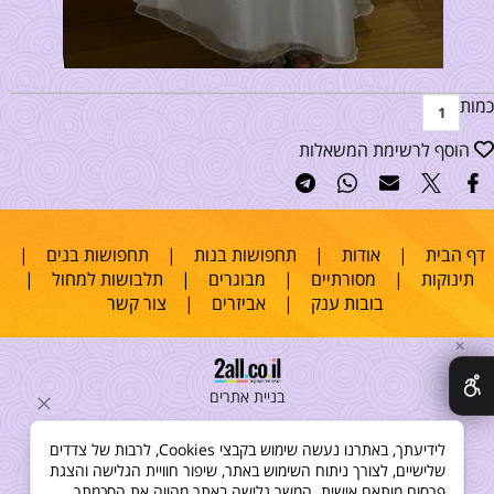
כמות
הוסף לרשימת המשאלות
דף הבית
|
אודות
|
תחפושות בנות
|
תחפושות בנים
|
תינוקות
|
מסורתיים
|
מבוגרים
|
תלבושות למחול
|
בובות ענק
|
אביזרים
|
צור קשר
✕
בניית אתרים
לידיעתך, באתרנו נעשה שימוש בקבצי Cookies, לרבות של צדדים
שלישיים, לצורך ניתוח השימוש באתר, שיפור חוויית הגלישה והצגת
פרסום מותאם אישית. המשך גלישה באתר מהווה את הסכמתך