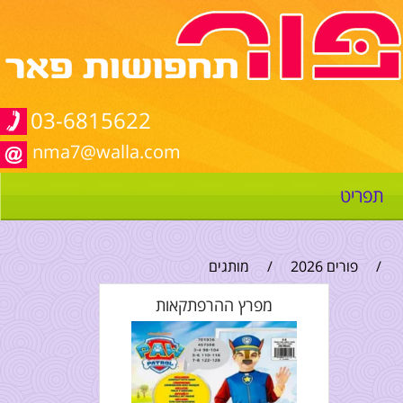
03-6815622
nma7@walla.com
תפריט
/
פורים 2026
/
מותגים
מפרץ ההרפתקאות