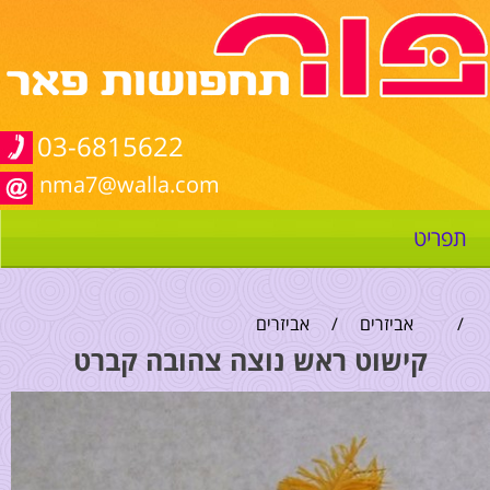
03-6815622
nma7@walla.com
תפריט
/
אביזרים
/
אביזרים
קישוט ראש נוצה צהובה קברט