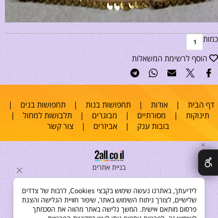
כמות
הוסף לרשימת המשאלות
דף הבית
|
אודות
|
תחפושות בנות
|
תחפושות בנים
|
תינוקות
|
מסורתיים
|
מבוגרים
|
תלבושות למחול
|
בובות ענק
|
אביזרים
|
צור קשר
✕
בניית אתרים
לידיעתך, באתרנו נעשה שימוש בקבצי Cookies, לרבות של צדדים
שלישיים, לצורך ניתוח השימוש באתר, שיפור חוויית הגלישה והצגת
פרסום מותאם אישית. המשך גלישה באתר מהווה את הסכמתך