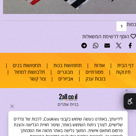
כמות
הוסף לרשימת המשאלות
דף הבית
|
אודות
|
תחפושות בנות
|
תחפושות בנים
|
תינוקות
|
מסורתיים
|
מבוגרים
|
תלבושות למחול
|
בובות ענק
|
אביזרים
|
צור קשר
✕
בניית אתרים
לידיעתך, באתרנו נעשה שימוש בקבצי Cookies, לרבות של צדדים
שלישיים, לצורך ניתוח השימוש באתר, שיפור חוויית הגלישה והצגת
פרסום מותאם אישית. המשך גלישה באתר מהווה את הסכמתך