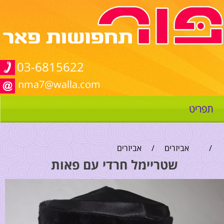
03-6815622
nma7@walla.com
תפריט
/
אביזרים
/
אביזרים
שטריימל חרדי עם פאות