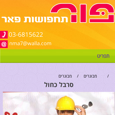
03-6815622
nma7@walla.com
תפריט
/
מבוגרים
/
מבוגרים
סרבל כחול