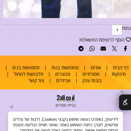
כמות
הוסף לרשימת המשאלות
דף הבית
|
אודות
|
תחפושות בנות
|
תחפושות בנים
|
תינוקות
|
מסורתיים
|
מבוגרים
|
תלבושות למחול
|
בובות ענק
|
אביזרים
|
צור קשר
✕
בניית אתרים
לידיעתך, באתרנו נעשה שימוש בקבצי Cookies, לרבות של צדדים
שלישיים, לצורך ניתוח השימוש באתר, שיפור חוויית הגלישה והצגת
פרסום מותאם אישית. המשך גלישה באתר מהווה את הסכמתך