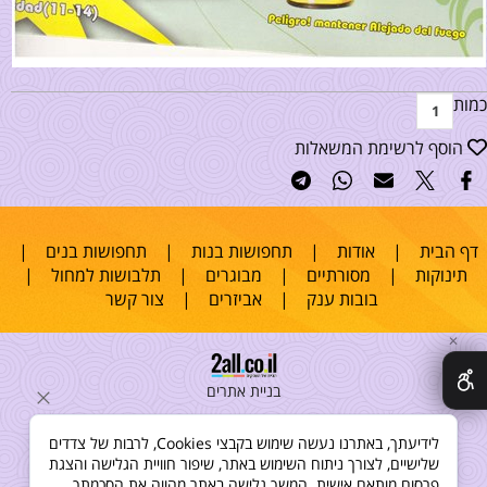
כמות
הוסף לרשימת המשאלות
דף הבית
|
אודות
|
תחפושות בנות
|
תחפושות בנים
|
תינוקות
|
מסורתיים
|
מבוגרים
|
תלבושות למחול
|
בובות ענק
|
אביזרים
|
צור קשר
✕
בניית אתרים
לידיעתך, באתרנו נעשה שימוש בקבצי Cookies, לרבות של צדדים
שלישיים, לצורך ניתוח השימוש באתר, שיפור חוויית הגלישה והצגת
פרסום מותאם אישית. המשך גלישה באתר מהווה את הסכמתך