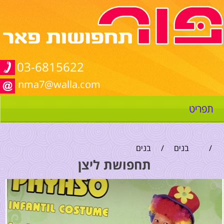
03-6815622
nma7@walla.com
תפריט
/
בנים
/
בנים
תחפושת ליצן